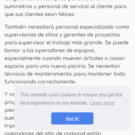
suministros y personal de servicio al cliente para
que sus clientes sean felices.
También necesitará personal especializado como
supervisores de sitios y gerentes de proyectos
para supervisar el trabajo más grande. Se puede
llamar a los operadores de equipos,
especialmente cuando mueven árboles o cavan
espacio para una nueva piscina. Se necesitan
técnicos de mantenimiento para mantener todo
funcionando correctamente.
Y nada avanzaría sin proveedores que puedan
This website uses cookies to ensure you get the
proporcionar una abundancia de mantillo,
best experience on our website.
Learn more
piedra, compost, perlita y otras enmiendas, y
suelo de calidad, además de los conductores y la
Got it!
tripulación que lo entregan. Incluso los
operadores del sitio de compost están