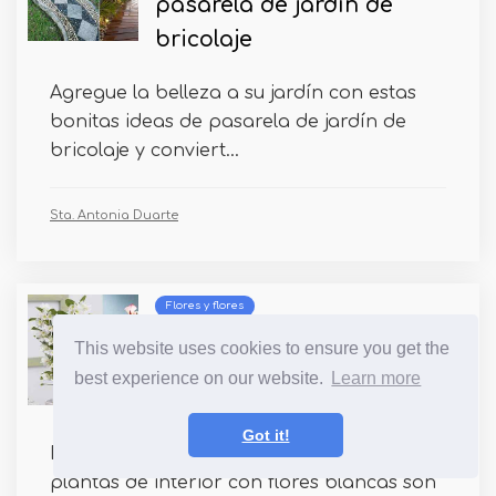
pasarela de jardín de
bricolaje
Agregue la belleza a su jardín con estas
bonitas ideas de pasarela de jardín de
bricolaje y conviert...
Sta. Antonia Duarte
Flores y flores
13 plantas de interior con
This website uses cookies to ensure you get the
flores blancas
best experience on our website.
Learn more
Got it!
El blanco significa paz y serenidad y tener
plantas de interior con flores blancas son