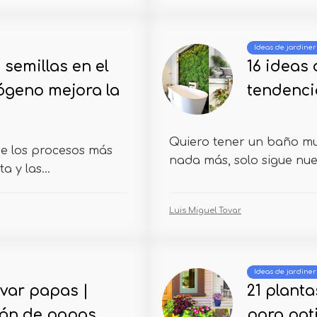
Ideas de jardiner
semillas en el
16 ideas
ógeno mejora la
tendenci
Quiero tener un baño mu
de los procesos más
nada más, solo sigue nues
a y las...
Luis Miguel Tovar
Ideas de jardiner
ivar papas |
21 planta
ión de papas
para pat