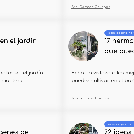
Sra. Carmen Gallegos
Ideas de jardiner
en el jardín
17 hermo
que pued
ollos en el jardín
Echa un vistazo a las me
 mantene...
puedes cultivar en el baño
María Teresa Briones
Ideas de jardiner
genes de
22 ideas