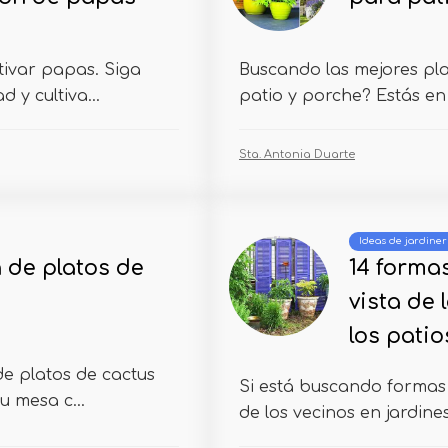
tivar papas. Siga
Buscando las mejores plan
 y cultiva...
patio y porche? Estás en 
Sta. Antonia Duarte
Ideas de jardiner
n de platos de
14 forma
vista de 
los patio
de platos de cactus
Si está buscando formas 
u mesa c...
de los vecinos en jardines