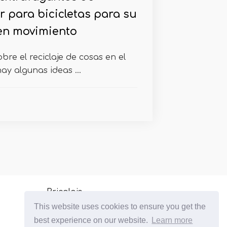
r para bicicletas para su
 en movimiento
bre el reciclaje de cosas en el
ay algunas ideas ...
Bricolaje
This website uses cookies to ensure you get the
Plantas de interior de cultivo
best experience on our website.
Learn more
Jardinería de balcón