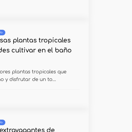
ía
sas plantas tropicales
es cultivar en el baño
jores plantas tropicales que
 y disfrutar de un to...
ía
 extravagantes de