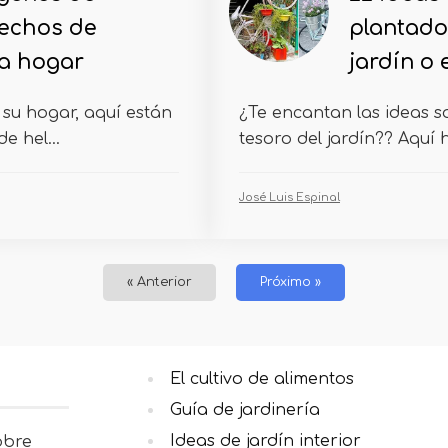
lechos de
plantado
da hogar
jardín o
n su hogar, aquí están
¿Te encantan las ideas so
e hel...
tesoro del jardín?? Aquí h
José Luis Espinal
« Anterior
Próximo »
El cultivo de alimentos
Guía de jardinería
Ideas de jardín interior
obre