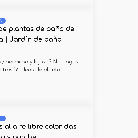
ía
 de plantas de baño de
a | Jardín de baño
y hermoso y lujoso? No hagas
tras 16 ideas de planta...
ía
s al aire libre coloridas
io y porche