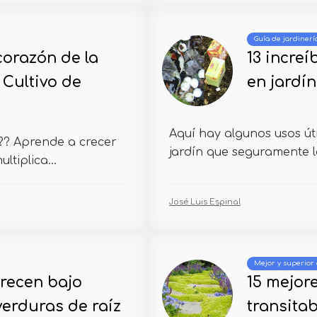
Guía de jardinerí
corazón de la
13 increí
 Cultivo de
en jardín
Aquí hay algunos usos úti
s?? Aprende a crecer
jardín que seguramente lo
ltiplica...
José Luis Espinal
Mejor y superior 
crecen bajo
15 mejore
 verduras de raíz
transitab