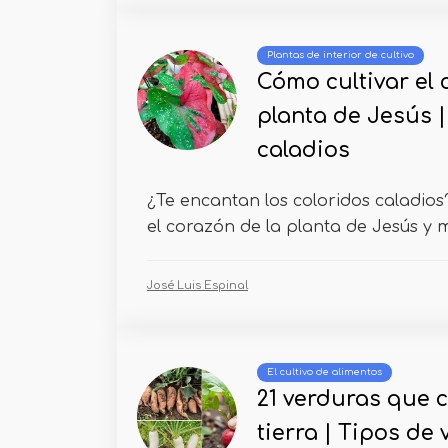
Plantas de interior de cultivo
Cómo cultivar el 
planta de Jesús |
caladios
¿Te encantan los coloridos caladio
el corazón de la planta de Jesús y mu
José Luis Espinal
El cultivo de alimentos
21 verduras que 
tierra | Tipos de