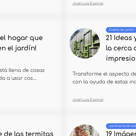
José Luis Espinal
Diseño de jardín
 el hogar que
21 Ideas 
n el jardín!
la cerca 
impresio
stá llena de cosas
Transforme el aspecto d
a a usar cos...
con la ayuda de estas inc
José Luis Espinal
Jardinería de ba
de las termitas
19 Imáge