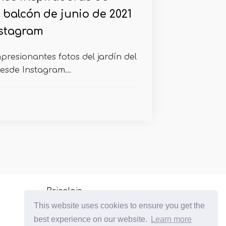
 balcón de junio de 2021
stagram
mpresionantes fotos del jardín del
esde Instagram...
Bricolaje
This website uses cookies to ensure you get the
Plantas de interior de cultivo
best experience on our website.
Learn more
Jardinería de balcón