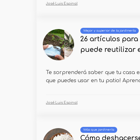
José Luis Espinal
Mejor y superior de la jardinería
26 artículos para
puede reutilizar e
Te sorprenderá saber que tu casa e
que puedes usar en tu patio! Aprend
José Luis Espinal
Más que jardinería
Cómo deshacerse 