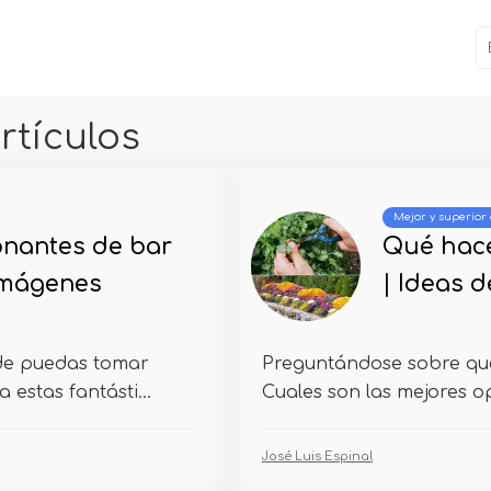
rtículos
Mejor y superior 
onantes de bar
Qué hace
 imágenes
| Ideas d
de puedas tomar
Preguntándose sobre qué
estas fantásti...
Cuales son las mejores op
José Luis Espinal