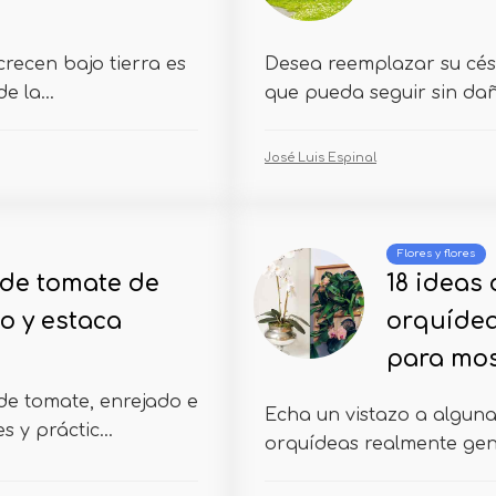
crecen bajo tierra es
Desea reemplazar su cés
e la...
que pueda seguir sin dañ
José Luis Espinal
Flores y flores
 de tomate de
18 ideas
do y estaca
orquídea
para mos
de tomate, enrejado e
Echa un vistazo a alguna
 y práctic...
orquídeas realmente geni