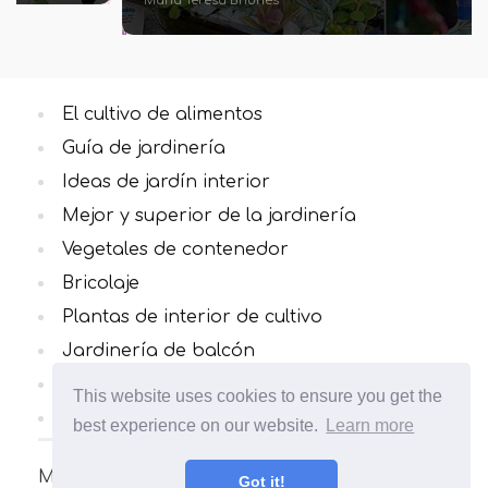
María Teresa Briones
El cultivo de alimentos
Guía de jardinería
Ideas de jardín interior
Mejor y superior de la jardinería
Vegetales de contenedor
Bricolaje
Plantas de interior de cultivo
Jardinería de balcón
Hierbas culinarias
This website uses cookies to ensure you get the
Todas las categorias
best experience on our website.
Learn more
Muchos artículos interesantes y útiles sobre
Got it!