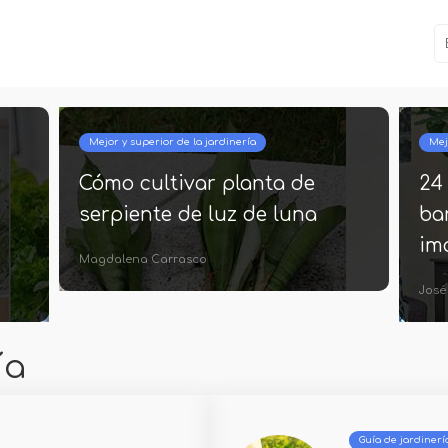
Mejor y superior de la jardinería
Mej
Cómo cultivar planta de
24
serpiente de luz de luna
bar
im
Magdalena Carrasco
José
ía
Guía de jardinerí