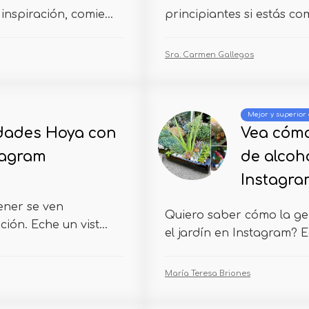
nspiración, comie...
principiantes si estás co
Sra. Carmen Gallegos
Mejor y superior 
edades Hoya con
Vea cómo 
tagram
de alcoho
Instagra
ener se ven
Quiero saber cómo la gen
ión. Eche un vist...
el jardín en Instagram? Ec
María Teresa Briones