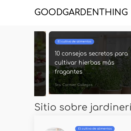
GOODGARDENTHING
nería
El cultivo de alimentos
creto de
10 consejos secretos para
ardín |
cultivar hierbas más
emento de
fragantes
Sra. Carmen Gallegos
Sitio sobre jardiner
El cultivo de alimentos