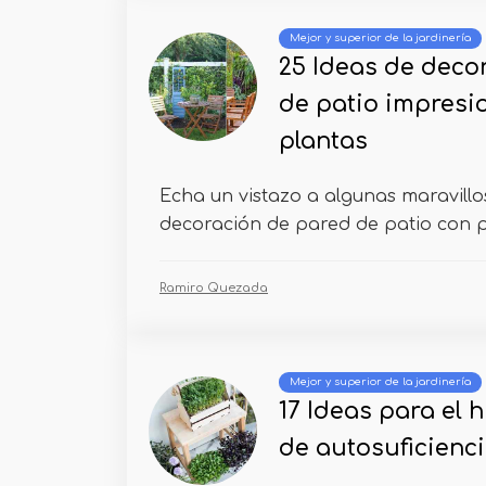
Mejor y superior de la jardinería
25 Ideas de deco
de patio impresi
plantas
Echa un vistazo a algunas maravillo
decoración de pared de patio con pl
Ramiro Quezada
Mejor y superior de la jardinería
17 Ideas para el 
de autosuficienc