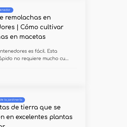
tenedor
de remolachas en
ores | Cómo cultivar
has en macetas
ntenedores es fácil. Esta
ápido no requiere mucho cu...
de la jardinería
tas de tierra que se
en en excelentes plantas
or