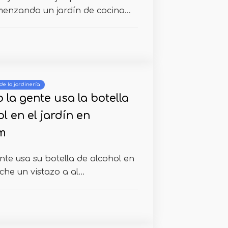
menzando un jardín de cocina...
de la jardinería
la gente usa la botella
l en el jardín en
m
te usa su botella de alcohol en
he un vistazo a al...