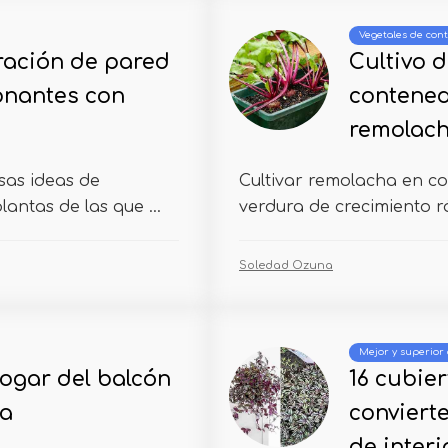
Vegetales de con
ración de pared
Cultivo 
onantes con
contened
remolac
sas ideas de
Cultivar remolacha en co
antas de las que ...
verdura de crecimiento r
Soledad Ozuna
Mejor y superior 
hogar del balcón
16 cubier
ia
conviert
de interi