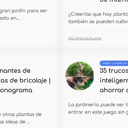
 gran jardín para ser
¿Creerías que hay planta
sto en...
también se pueden cultiva
Sta. Antonia Duarte
Mejor y superior 
onantes de
35 trucos
as de bricolaje |
inteligen
monograma
ahorrar 
La jardinería puede ser b
entrar en este juego sin 
y otras plantas de
 ideas de ...