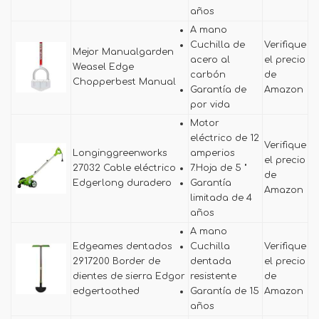
años
A mano
Cuchilla de
Verifique
Mejor Manualgarden
acero al
el precio
Weasel Edge
carbón
de
Chopperbest Manual
Garantía de
Amazon
por vida
Motor
eléctrico de 12
Verifique
Longinggreenworks
amperios
el precio
27032 Cable eléctrico
7.Hoja de 5 "
de
Edgerlong duradero
Garantía
Amazon
limitada de 4
años
A mano
Edgeames dentados
Cuchilla
Verifique
2917200 Border de
dentada
el precio
dientes de sierra Edgor
resistente
de
edgertoothed
Garantía de 15
Amazon
años