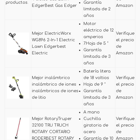
productos.
Garantía
EdgerBest Gas Edger
Amazon
limitada de 2
años
Motor
eléctrico de 12
Mejor ElectricWorx
Verifique
amperios
WG896 2-In-1 Electric
el precio
7.Hoja de 5 "
Lawn Edgerbest
de
Garantía
Electric
Amazon
limitada de 3
años
Batería litera
Mejor inalámbrico
de 18 voltios
Verifique
inalámbrico de iones
Hoja de 9 "
el precio
inalámbricos de iones
Garantía
de
de litio
limitada de 3
Amazon
años
A mano
Mejor RotaryTruper
Cuchilla
Verifique
32100 TRU TRUCH
giratoria de
el precio
ROTARY CORTARIO
acero
de
RODERBEST ROTARY
Garantía de 10
Amazon