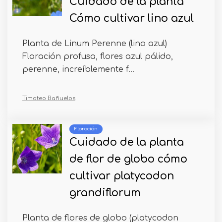
Cuidado de la planta
Cómo cultivar lino azul
Planta de Linum Perenne (lino azul)
Floración profusa, flores azul pálido,
perenne, increíblemente f...
Timoteo Bañuelos
Floración
Cuidado de la planta
de flor de globo cómo
cultivar platycodon
grandiflorum
Planta de flores de globo (platycodon