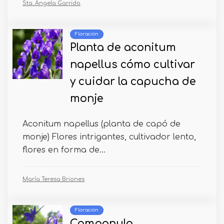
Sta. Ángela Garrido
Floración
Planta de aconitum
napellus cómo cultivar
y cuidar la capucha de
monje
Aconitum napellus (planta de capó de
monje) Flores intrigantes, cultivador lento,
flores en forma de...
María Teresa Briones
Floración
Campanula