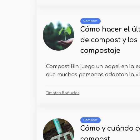
Compost
Cómo hacer el úl
de compost y los 
compostaje
Compost Bin juega un papel en la e
que muchas personas adoptan la vid
Timoteo Bañuelos
Compost
Cómo y cuándo co
compost