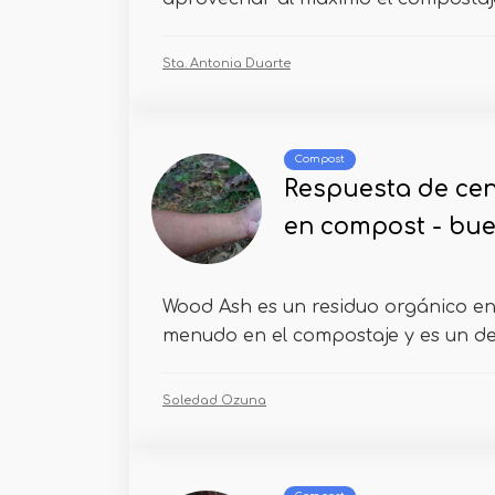
Sta. Antonia Duarte
Compost
Respuesta de ce
en compost - bu
Wood Ash es un residuo orgánico en
menudo en el compostaje y es un deb
Soledad Ozuna