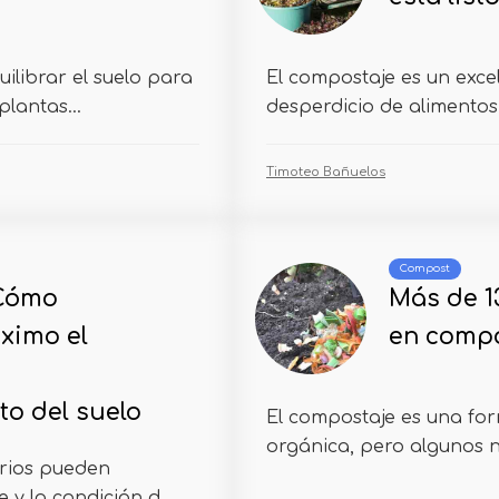
ilibrar el suelo para
El compostaje es un exce
lantas...
desperdicio de alimentos e
Timoteo Bañuelos
Compost
 Cómo
Más de 1
ximo el
en comp
o del suelo
El compostaje es una fo
orgánica, pero algunos n
erios pueden
y la condición d...