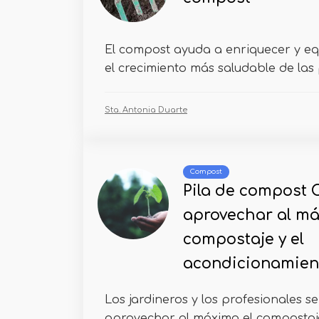
El compost ayuda a enriquecer y equ
el crecimiento más saludable de las p
Sta. Antonia Duarte
Compost
Pila de compost
aprovechar al má
compostaje y el
acondicionamient
Los jardineros y los profesionales s
aprovechar al máximo el compostaje 