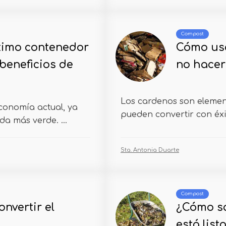
Compost
timo contenedor
Cómo usa
beneficios de
no hacer
Los cardenos son elemen
conomía actual, ya
pueden convertir con éxit
a más verde. ...
Sta. Antonia Duarte
Compost
nvertir el
¿Cómo s
está list