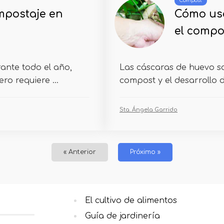
Compost
mpostaje en
Cómo usa
el compos
ante todo el año,
Las cáscaras de huevo so
ro requiere ...
compost y el desarrollo d
Sta. Ángela Garrido
« Anterior
Próximo »
El cultivo de alimentos
Guía de jardinería