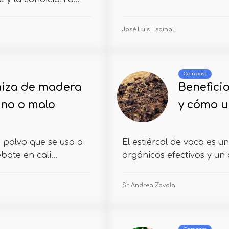
José Luis Espinal
Compost
niza de madera
Benefici
eno o malo
y cómo u
 polvo que se usa a
El estiércol de vaca es un
ate en cali...
orgánicos efectivos y un 
Sr. Andrea Zavala